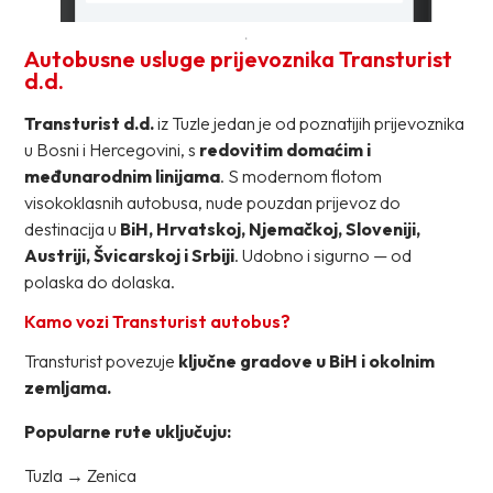
Autobusne usluge prijevoznika Transturist
d.d.
Transturist d.d.
iz Tuzle jedan je od poznatijih prijevoznika
u Bosni i Hercegovini, s
redovitim domaćim i
međunarodnim linijama
. S modernom flotom
visokoklasnih autobusa, nude pouzdan prijevoz do
destinacija u
BiH, Hrvatskoj, Njemačkoj, Sloveniji,
Austriji, Švicarskoj i Srbiji
. Udobno i sigurno — od
polaska do dolaska.
Kamo vozi Transturist autobus?
Transturist povezuje
ključne gradove u BiH i okolnim
zemljama.
Popularne rute uključuju:
Tuzla → Zenica