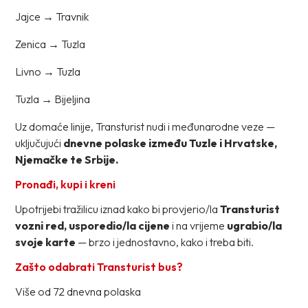
Jajce → Travnik
Zenica → Tuzla
Livno → Tuzla
Tuzla → Bijeljina
Uz domaće linije, Transturist nudi i međunarodne veze —
uključujući
dnevne polaske između Tuzle i Hrvatske,
Njemačke te Srbije.
Pronađi, kupi i kreni
Upotrijebi tražilicu iznad kako bi provjerio/la
Transturist
vozni red, usporedio/la cijene
i na vrijeme
ugrabio/la
svoje karte
— brzo i jednostavno, kako i treba biti.
Zašto odabrati Transturist bus?
Više od 72 dnevna polaska